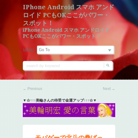
IPhone Android スマホ アンド
ロイド PCもOKここがパワー・
スポット！
iPhone Android スマホ アンドロイド
PCもOKここがパワー・スポット！
MENU:
←
Previous
Next
→
▼☆↑↑↑美輪さんの待受で金運アップ↑↑↑☆▼
モバゲーで北斗の拳ばっ