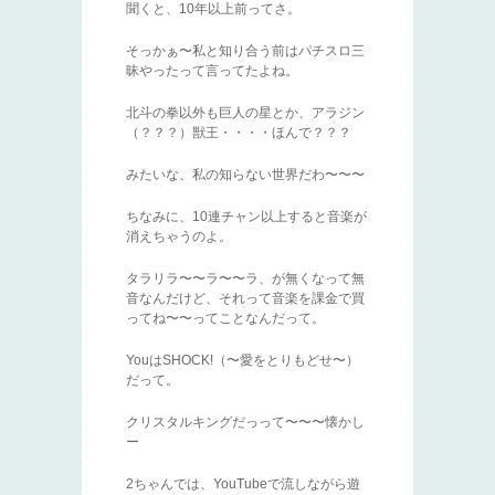
聞くと、10年以上前ってさ。
そっかぁ〜私と知り合う前はパチスロ三
昧やったって言ってたよね。
北斗の拳以外も巨人の星とか、アラジン
（？？？）獣王・・・・ほんで？？？
みたいな、私の知らない世界だわ〜〜〜
ちなみに、10連チャン以上すると音楽が
消えちゃうのよ。
タラリラ〜〜ラ〜〜ラ、が無くなって無
音なんだけど、それって音楽を課金で買
ってね〜〜ってことなんだって。
YouはSHOCK!（〜愛をとりもどせ〜）
だって。
クリスタルキングだっって〜〜〜懐かし
ー
2ちゃんでは、YouTubeで流しながら遊