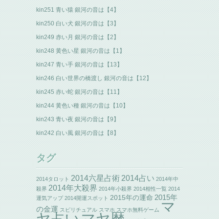
kin251 青い猿 銀河の音は【4】
kin250 白い犬 銀河の音は【3】
kin249 赤い月 銀河の音は【2】
kin248 黄色い星 銀河の音は【1】
kin247 青い手 銀河の音は【13】
kin246 白い世界の橋渡し 銀河の音は【12】
kin245 赤い蛇 銀河の音は【11】
kin244 黄色い種 銀河の音は【10】
kin243 青い夜 銀河の音は【9】
kin242 白い風 銀河の音は【8】
タグ
2014六星占術
2014占い
2014タロット
2014年中
2014年大殺界
殺界
2014年小殺界
2014相性一覧
2014
2015年の運命
2015年
運気アップ
2014開運スポット
マ
の金運
スピリチュアル
スマホ
スマホ無料ゲーム
ヤ占い
マヤ暦