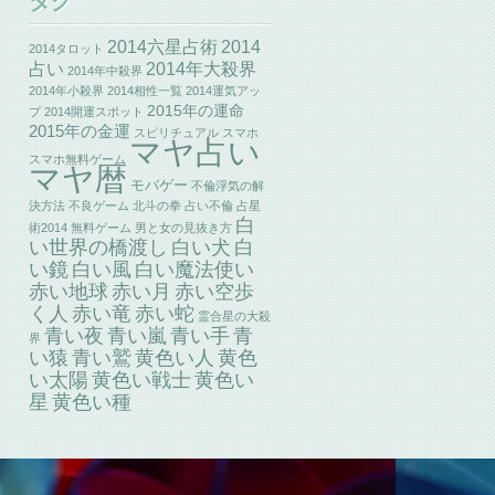
タグ
2014六星占術
2014
2014タロット
2014年大殺界
占い
2014年中殺界
2014年小殺界
2014相性一覧
2014運気アッ
2015年の運命
プ
2014開運スポット
2015年の金運
スピリチュアル
スマホ
マヤ占い
スマホ無料ゲーム
マヤ暦
モバゲー
不倫浮気の解
決方法
不良ゲーム
北斗の拳
占い不倫
占星
白
術2014
無料ゲーム
男と女の見抜き方
い世界の橋渡し
白い犬
白
い鏡
白い風
白い魔法使い
赤い地球
赤い月
赤い空歩
赤い竜
く人
赤い蛇
霊合星の大殺
青い夜
青い嵐
青い手
青
界
い猿
青い鷲
黄色い人
黄色
い太陽
黄色い戦士
黄色い
星
黄色い種