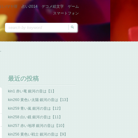
占い/マヤ暦
占い2014
デコメ絵文字
ゲーム
スマートフォン
→
最近の投稿
kin1 赤い竜 銀河の音は【1】
kin260 黄色い太陽 銀河の音は【13】
kin259 青い嵐 銀河の音は【12】
kin258 白い鏡 銀河の音は【11】
kin257 赤い地球 銀河の音は【10】
kin256 黄色い戦士 銀河の音は【9】