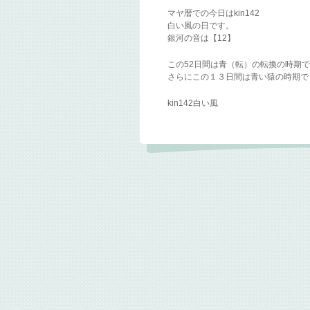
マヤ暦での今日はkin142
白い風の日です。
銀河の音は【12】
この52日間は青（転）の転換の時期
さらにこの１３日間は青い猿の時期で
kin142白い風