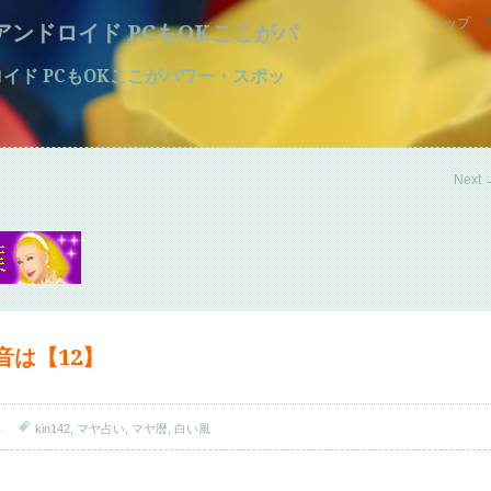
トップ
マホ アンドロイド PCもOKここがパ
アンドロイド PCもOKここがパワー・スポッ
Next
の音は【12】
い
kin142
,
マヤ占い
,
マヤ暦
,
白い風