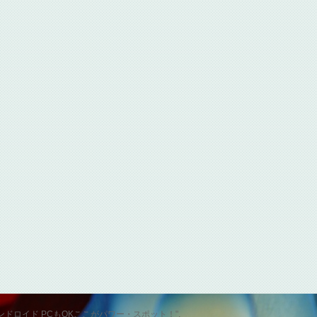
id スマホ アンドロイド PCもOKここがパワー・スポット！".