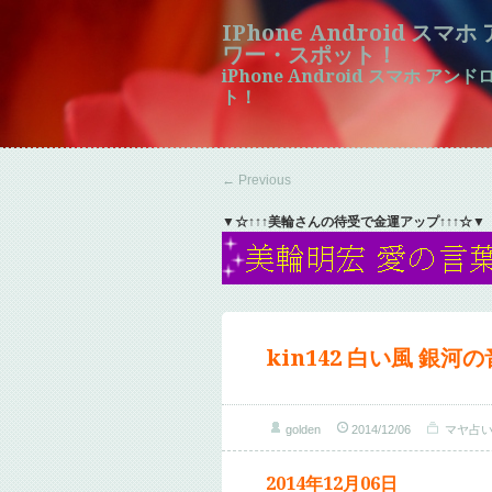
IPhone Android ス
ワー・スポット！
iPhone Android スマホ 
ト！
←
Previous
▼☆↑↑↑美輪さんの待受で金運アップ↑↑↑☆▼
kin142 白い風 銀河
golden
2014/12/06
マヤ占
2014年12月06日