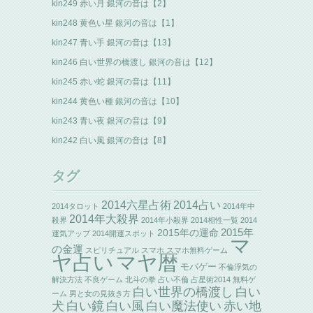
kin249 赤い月 銀河の音は【2】
kin248 黄色い星 銀河の音は【1】
kin247 青い手 銀河の音は【13】
kin246 白い世界の橋渡し 銀河の音は【12】
kin245 赤い蛇 銀河の音は【11】
kin244 黄色い種 銀河の音は【10】
kin243 青い夜 銀河の音は【9】
kin242 白い風 銀河の音は【8】
タグ
2014六星占術
2014占い
2014タロット
2014年中
2014年大殺界
殺界
2014年小殺界
2014相性一覧
2014
2015年の運命
2015年
運気アップ
2014開運スポット
マ
の金運
スピリチュアル
スマホ
スマホ無料ゲーム
ヤ占い
マヤ暦
モバゲー
不倫浮気の
解決方法
不良ゲーム
北斗の拳
占い不倫
占星術2014
無料ゲ
白い世界の橋渡し
白い
ーム
男と女の見抜き方
犬
白い鏡
白い風
白い魔法使い
赤い地