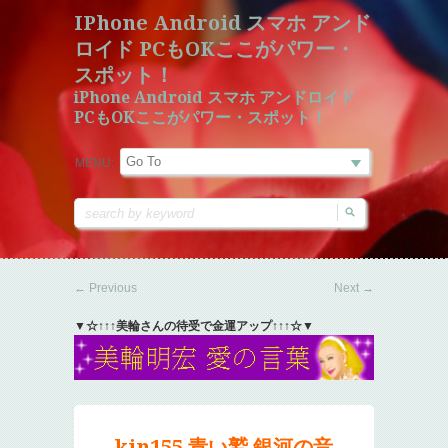
IPhone Android スマホ アンド
ロイド PCもOKここがパワー・
スポット！
iPhone Android スマホ アンドロイド
PCもOKここがパワー・スポット！
MENU:
←
Previous
Next
→
▼☆↑↑↑美輪さんの待受で金運アップ↑↑↑☆▼
kin155 青い鷲 銀河の音