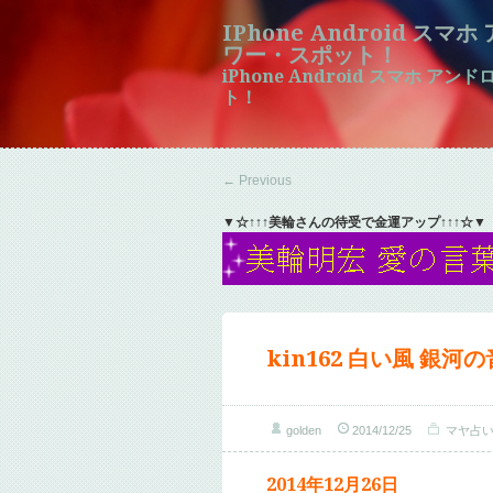
IPhone Android ス
ワー・スポット！
iPhone Android スマホ 
ト！
←
Previous
▼☆↑↑↑美輪さんの待受で金運アップ↑↑↑☆▼
kin162 白い風 銀河
golden
2014/12/25
マヤ占
2014年12月26日