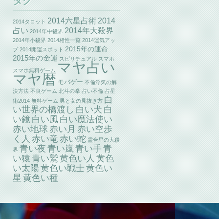
タグ
2014六星占術
2014
2014タロット
2014年大殺界
占い
2014年中殺界
2014年小殺界
2014相性一覧
2014運気アッ
2015年の運命
プ
2014開運スポット
2015年の金運
スピリチュアル
スマホ
マヤ占い
スマホ無料ゲーム
マヤ暦
モバゲー
不倫浮気の解
決方法
不良ゲーム
北斗の拳
占い不倫
占星
白
術2014
無料ゲーム
男と女の見抜き方
い世界の橋渡し
白い犬
白
い鏡
白い風
白い魔法使い
赤い地球
赤い月
赤い空歩
赤い竜
く人
赤い蛇
霊合星の大殺
青い夜
青い嵐
青い手
青
界
い猿
青い鷲
黄色い人
黄色
い太陽
黄色い戦士
黄色い
星
黄色い種