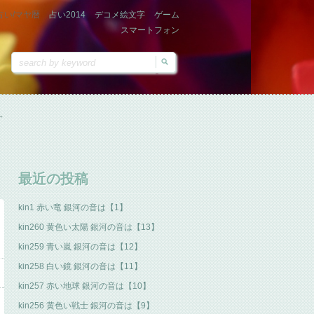
占い/マヤ暦
占い2014
デコメ絵文字
ゲーム
スマートフォン
→
最近の投稿
kin1 赤い竜 銀河の音は【1】
kin260 黄色い太陽 銀河の音は【13】
kin259 青い嵐 銀河の音は【12】
kin258 白い鏡 銀河の音は【11】
kin257 赤い地球 銀河の音は【10】
kin256 黄色い戦士 銀河の音は【9】