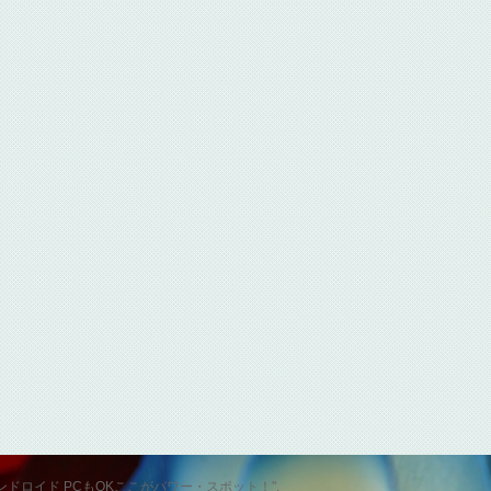
id スマホ アンドロイド PCもOKここがパワー・スポット！".