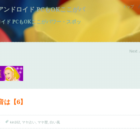
トップ
マホ アンドロイド PCもOKここがパ
アンドロイド PCもOKここがパワー・スポッ
Next
の音は【6】
い
kin162
,
マヤ占い
,
マヤ暦
,
白い風