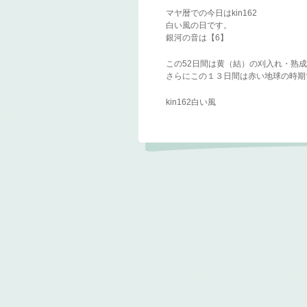
マヤ暦での今日はkin162
白い風の日です。
銀河の音は【6】
この52日間は黄（結）の刈入れ・熟
さらにこの１３日間は赤い地球の時期
kin162白い風