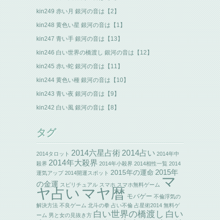
kin249 赤い月 銀河の音は【2】
kin248 黄色い星 銀河の音は【1】
kin247 青い手 銀河の音は【13】
kin246 白い世界の橋渡し 銀河の音は【12】
kin245 赤い蛇 銀河の音は【11】
kin244 黄色い種 銀河の音は【10】
kin243 青い夜 銀河の音は【9】
kin242 白い風 銀河の音は【8】
タグ
2014六星占術
2014占い
2014タロット
2014年中
2014年大殺界
殺界
2014年小殺界
2014相性一覧
2014
2015年の運命
2015年
運気アップ
2014開運スポット
マ
の金運
スピリチュアル
スマホ
スマホ無料ゲーム
ヤ占い
マヤ暦
モバゲー
不倫浮気の
解決方法
不良ゲーム
北斗の拳
占い不倫
占星術2014
無料ゲ
白い世界の橋渡し
白い
ーム
男と女の見抜き方