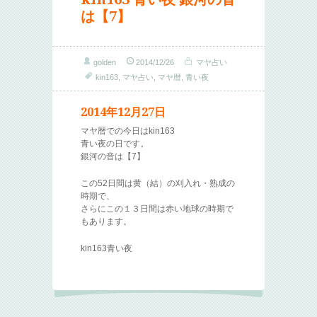
は【7】
golden
2014/12/26
マヤ占い
kin163
,
マヤ占い
,
マヤ暦
,
青い夜
2014年12月27日
マヤ暦での今日はkin163
青い夜の日です。
銀河の音は【7】
この52日間は黄（結）の刈入れ・熟成の
時期で、
さらにこの１３日間は赤い地球の時期で
もあります。
kin163青い夜