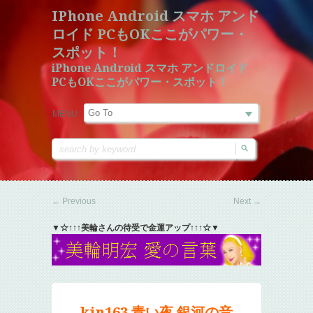
IPhone Android スマホ アンド
ロイド PCもOKここがパワー・
スポット！
iPhone Android スマホ アンドロイド
PCもOKここがパワー・スポット！
MENU:
←
Previous
Next
→
▼☆↑↑↑美輪さんの待受で金運アップ↑↑↑☆▼
kin163 青い夜 銀河の音