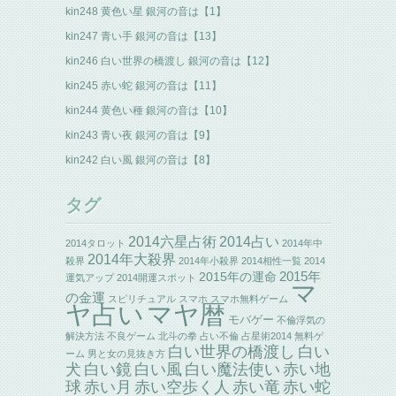
kin248 黄色い星 銀河の音は【1】
kin247 青い手 銀河の音は【13】
kin246 白い世界の橋渡し 銀河の音は【12】
kin245 赤い蛇 銀河の音は【11】
kin244 黄色い種 銀河の音は【10】
kin243 青い夜 銀河の音は【9】
kin242 白い風 銀河の音は【8】
タグ
2014六星占術
2014占い
2014タロット
2014年中
2014年大殺界
殺界
2014年小殺界
2014相性一覧
2014
2015年の運命
2015年
運気アップ
2014開運スポット
マ
の金運
スピリチュアル
スマホ
スマホ無料ゲーム
ヤ占い
マヤ暦
モバゲー
不倫浮気の
解決方法
不良ゲーム
北斗の拳
占い不倫
占星術2014
無料ゲ
白い世界の橋渡し
白い
ーム
男と女の見抜き方
犬
白い鏡
白い風
白い魔法使い
赤い地
赤い竜
球
赤い月
赤い空歩く人
赤い蛇