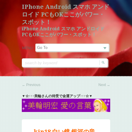
IPhone Android スマホ アンド
ロイド PCもOKここがパワー・
スポット！
iPhone Android スマホ アンドロイド
PCもOKここがパワー・スポット！
MENU:
←
Previous
Next
→
▼☆↑↑↑美輪さんの待受で金運アップ↑↑↑☆▼
kin18 白い鏡 銀河の音