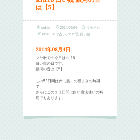
は【5】
golden
2014/08/04
マヤ占い
kin18
,
マヤ占い
,
マヤ暦
,
白い鏡
2014年08月4日
マヤ暦での今日はkin18
白い鏡の日です。
銀河の音は【5】
この52日間は赤（起）の種まきの時期
で、
さらにこの１３日間は白い魔法使いの時
期でもあります。