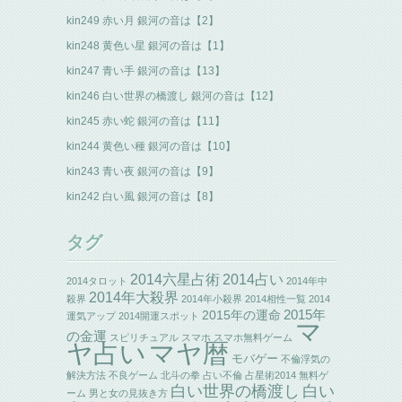
kin249 赤い月 銀河の音は【2】
kin248 黄色い星 銀河の音は【1】
kin247 青い手 銀河の音は【13】
kin246 白い世界の橋渡し 銀河の音は【12】
kin245 赤い蛇 銀河の音は【11】
kin244 黄色い種 銀河の音は【10】
kin243 青い夜 銀河の音は【9】
kin242 白い風 銀河の音は【8】
タグ
2014六星占術
2014占い
2014タロット
2014年中
2014年大殺界
殺界
2014年小殺界
2014相性一覧
2014
2015年の運命
2015年
運気アップ
2014開運スポット
マ
の金運
スピリチュアル
スマホ
スマホ無料ゲーム
ヤ占い
マヤ暦
モバゲー
不倫浮気の
解決方法
不良ゲーム
北斗の拳
占い不倫
占星術2014
無料ゲ
白い世界の橋渡し
白い
ーム
男と女の見抜き方