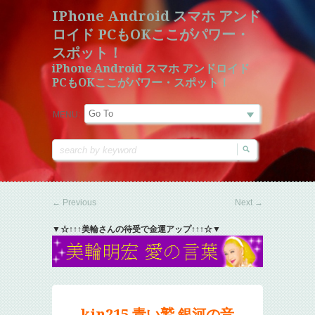
IPhone Android スマホ アンド
ロイド PCもOKここがパワー・
スポット！
iPhone Android スマホ アンドロイド
PCもOKここがパワー・スポット！
MENU:
←
Previous
Next
→
▼☆↑↑↑美輪さんの待受で金運アップ↑↑↑☆▼
kin215 青い鷲 銀河の音