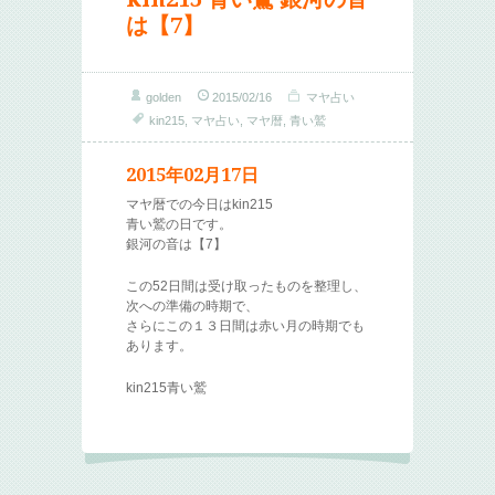
は【7】
golden
2015/02/16
マヤ占い
kin215
,
マヤ占い
,
マヤ暦
,
青い鷲
2015年02月17日
マヤ暦での今日はkin215
青い鷲の日です。
銀河の音は【7】
この52日間は受け取ったものを整理し、
次への準備の時期で、
さらにこの１３日間は赤い月の時期でも
あります。
kin215青い鷲