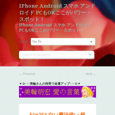
IPhone Android スマホ アンド
ロイド PCもOKここがパワー・
スポット！
iPhone Android スマホ アンドロイド
PCもOKここがパワー・スポット！
MENU:
←
Previous
Next
→
▼☆↑↑↑美輪さんの待受で金運アップ↑↑↑☆▼
kin254 白い魔法使い 銀