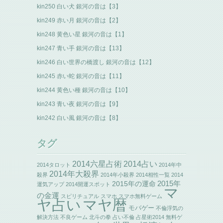
kin250 白い犬 銀河の音は【3】
kin249 赤い月 銀河の音は【2】
kin248 黄色い星 銀河の音は【1】
kin247 青い手 銀河の音は【13】
kin246 白い世界の橋渡し 銀河の音は【12】
kin245 赤い蛇 銀河の音は【11】
kin244 黄色い種 銀河の音は【10】
kin243 青い夜 銀河の音は【9】
kin242 白い風 銀河の音は【8】
タグ
2014六星占術
2014占い
2014タロット
2014年中
2014年大殺界
殺界
2014年小殺界
2014相性一覧
2014
2015年の運命
2015年
運気アップ
2014開運スポット
マ
の金運
スピリチュアル
スマホ
スマホ無料ゲーム
ヤ占い
マヤ暦
モバゲー
不倫浮気の
解決方法
不良ゲーム
北斗の拳
占い不倫
占星術2014
無料ゲ