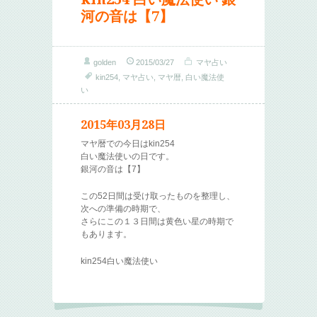
河の音は【7】
golden
2015/03/27
マヤ占い
kin254
,
マヤ占い
,
マヤ暦
,
白い魔法使
い
2015年03月28日
マヤ暦での今日はkin254
白い魔法使いの日です。
銀河の音は【7】
この52日間は受け取ったものを整理し、
次への準備の時期で、
さらにこの１３日間は黄色い星の時期で
もあります。
kin254白い魔法使い