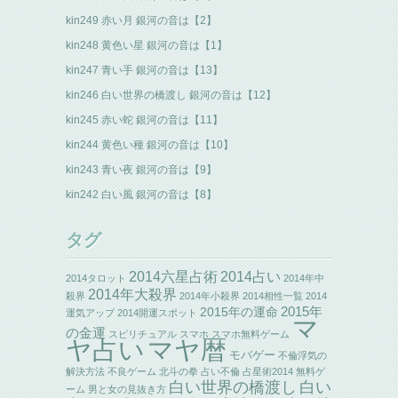
kin249 赤い月 銀河の音は【2】
kin248 黄色い星 銀河の音は【1】
kin247 青い手 銀河の音は【13】
kin246 白い世界の橋渡し 銀河の音は【12】
kin245 赤い蛇 銀河の音は【11】
kin244 黄色い種 銀河の音は【10】
kin243 青い夜 銀河の音は【9】
kin242 白い風 銀河の音は【8】
タグ
2014六星占術
2014占い
2014タロット
2014年中
2014年大殺界
殺界
2014年小殺界
2014相性一覧
2014
2015年の運命
2015年
運気アップ
2014開運スポット
マ
の金運
スピリチュアル
スマホ
スマホ無料ゲーム
ヤ占い
マヤ暦
モバゲー
不倫浮気の
解決方法
不良ゲーム
北斗の拳
占い不倫
占星術2014
無料ゲ
白い世界の橋渡し
白い
ーム
男と女の見抜き方