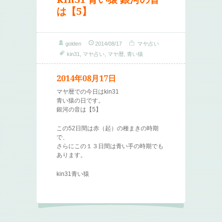
は【5】
golden
2014/08/17
マヤ占い
kin31
,
マヤ占い
,
マヤ暦
,
青い猿
2014年08月17日
マヤ暦での今日はkin31
青い猿の日です。
銀河の音は【5】
この52日間は赤（起）の種まきの時期
で、
さらにこの１３日間は青い手の時期でも
あります。
kin31青い猿