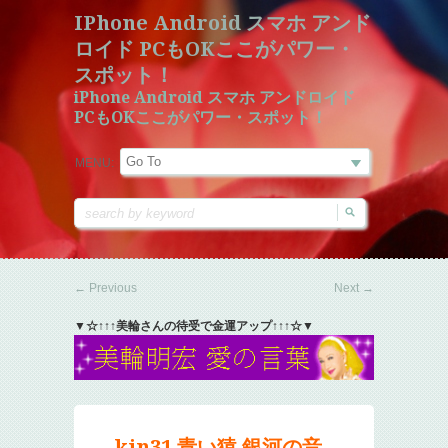
IPhone Android スマホ アンド
ロイド PCもOKここがパワー・
スポット！
iPhone Android スマホ アンドロイド
PCもOKここがパワー・スポット！
MENU:
←
Previous
Next
→
▼☆↑↑↑美輪さんの待受で金運アップ↑↑↑☆▼
kin31 青い猿 銀河の音