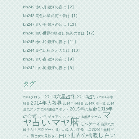
kin249 赤い月 銀河の音は【2】
kin248 黄色い星 銀河の音は【1】
kin247 青い手 銀河の音は【13】
kin246 白い世界の橋渡し 銀河の音は【12】
kin245 赤い蛇 銀河の音は【11】
kin244 黄色い種 銀河の音は【10】
kin243 青い夜 銀河の音は【9】
kin242 白い風 銀河の音は【8】
タグ
2014六星占術
2014占い
2014タロット
2014年中
2014年大殺界
殺界
2014年小殺界
2014相性一覧
2014
2015年の運命
2015年
運気アップ
2014開運スポット
マ
の金運
スピリチュアル
スマホ
スマホ無料ゲーム
ヤ占い
マヤ暦
モバゲー
不倫浮気の
解決方法
不良ゲーム
北斗の拳
占い不倫
占星術2014
無料ゲ
白い世界の橋渡し
白い
ーム
男と女の見抜き方