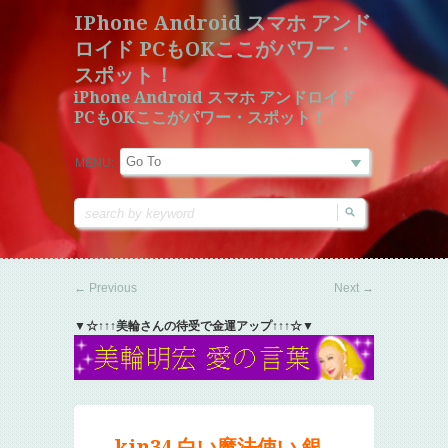
IPhone Android スマホ アンド
ロイド PCもOKここがパワー・
スポット！
iPhone Android スマホ アンドロイド
PCもOKここがパワー・スポット！
MENU:
←
Previous
Next
→
▼☆↑↑↑美輪さんの待受で金運アップ↑↑↑☆▼
kin34 白い魔法使い 銀