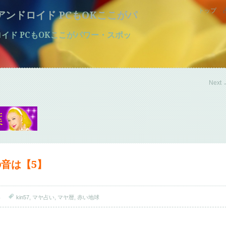
トップ
マホ アンドロイド PCもOKここがパ
アンドロイド PCもOKここがパワー・スポッ
Next
の音は【5】
い
kin57
,
マヤ占い
,
マヤ暦
,
赤い地球