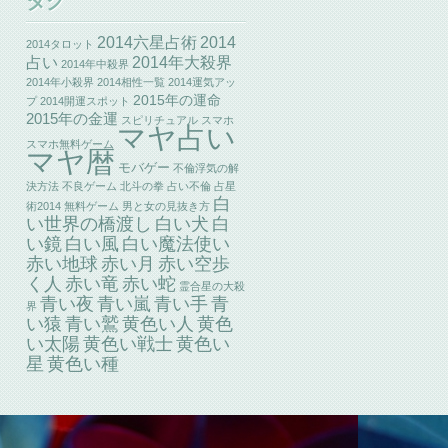
タグ
2014六星占術
2014
2014タロット
2014年大殺界
占い
2014年中殺界
2014年小殺界
2014相性一覧
2014運気アッ
2015年の運命
プ
2014開運スポット
2015年の金運
スピリチュアル
スマホ
マヤ占い
スマホ無料ゲーム
マヤ暦
モバゲー
不倫浮気の解
決方法
不良ゲーム
北斗の拳
占い不倫
占星
白
術2014
無料ゲーム
男と女の見抜き方
い世界の橋渡し
白い犬
白
い鏡
白い風
白い魔法使い
赤い地球
赤い月
赤い空歩
赤い竜
く人
赤い蛇
霊合星の大殺
青い夜
青い嵐
青い手
青
界
い猿
青い鷲
黄色い人
黄色
い太陽
黄色い戦士
黄色い
星
黄色い種