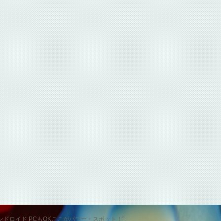
id スマホ アンドロイド PCもOKここがパワー・スポット！".