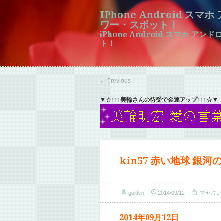
IPhone Android ス
ワー・スポット！
iPhone Android スマホ 
ト！
←
Previous
▼☆↑↑↑美輪さんの待受で金運アップ↑↑↑☆▼
kin57 赤い地球 銀河
golden
2014/09/12
マヤ占
2014年09月12日