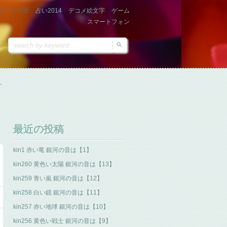
占い/マヤ暦
占い2014
デコメ絵文字
ゲーム
スマートフォン
→
最近の投稿
kin1 赤い竜 銀河の音は【1】
kin260 黄色い太陽 銀河の音は【13】
kin259 青い嵐 銀河の音は【12】
kin258 白い鏡 銀河の音は【11】
kin257 赤い地球 銀河の音は【10】
kin256 黄色い戦士 銀河の音は【9】