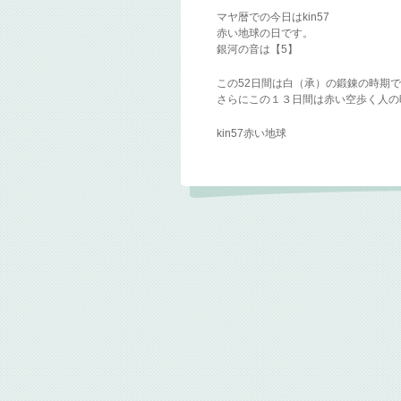
マヤ暦での今日はkin57
赤い地球の日です。
銀河の音は【5】
この52日間は白（承）の鍛錬の時期
さらにこの１３日間は赤い空歩く人の
kin57赤い地球