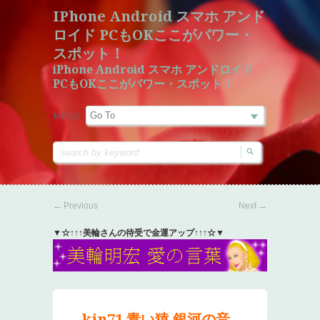
IPhone Android スマホ アンド
ロイド PCもOKここがパワー・
スポット！
iPhone Android スマホ アンドロイド
PCもOKここがパワー・スポット！
MENU:
←
Previous
Next
→
▼☆↑↑↑美輪さんの待受で金運アップ↑↑↑☆▼
kin71 青い猿 銀河の音