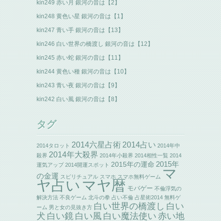
kin249 赤い月 銀河の音は【2】
kin248 黄色い星 銀河の音は【1】
kin247 青い手 銀河の音は【13】
kin246 白い世界の橋渡し 銀河の音は【12】
kin245 赤い蛇 銀河の音は【11】
kin244 黄色い種 銀河の音は【10】
kin243 青い夜 銀河の音は【9】
kin242 白い風 銀河の音は【8】
タグ
2014六星占術
2014占い
2014タロット
2014年中
2014年大殺界
殺界
2014年小殺界
2014相性一覧
2014
2015年の運命
2015年
運気アップ
2014開運スポット
マ
の金運
スピリチュアル
スマホ
スマホ無料ゲーム
ヤ占い
マヤ暦
モバゲー
不倫浮気の
解決方法
不良ゲーム
北斗の拳
占い不倫
占星術2014
無料ゲ
白い世界の橋渡し
白い
ーム
男と女の見抜き方
犬
白い鏡
白い風
白い魔法使い
赤い地