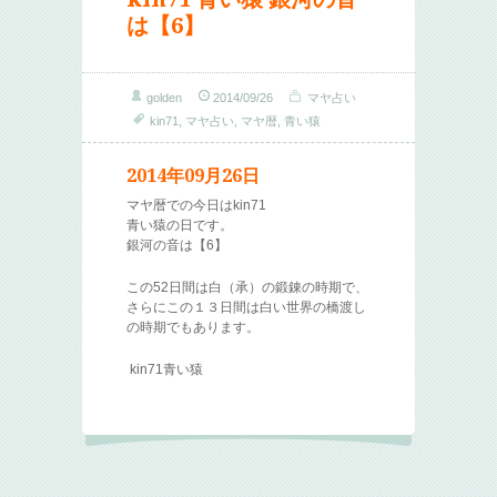
は【6】
golden
2014/09/26
マヤ占い
kin71
,
マヤ占い
,
マヤ暦
,
青い猿
2014年09月26日
マヤ暦での今日はkin71
青い猿の日です。
銀河の音は【6】
この52日間は白（承）の鍛錬の時期で、
さらにこの１３日間は白い世界の橋渡し
の時期でもあります。
kin71青い猿