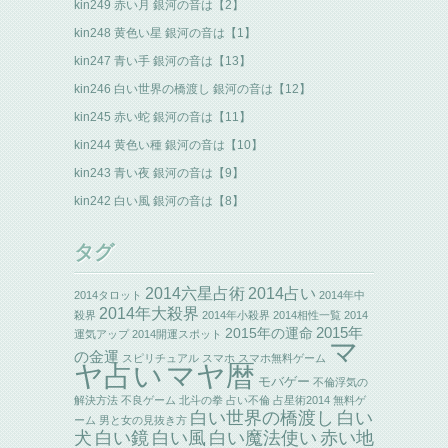
kin249 赤い月 銀河の音は【2】
kin248 黄色い星 銀河の音は【1】
kin247 青い手 銀河の音は【13】
kin246 白い世界の橋渡し 銀河の音は【12】
kin245 赤い蛇 銀河の音は【11】
kin244 黄色い種 銀河の音は【10】
kin243 青い夜 銀河の音は【9】
kin242 白い風 銀河の音は【8】
タグ
2014六星占術
2014占い
2014タロット
2014年中
2014年大殺界
殺界
2014年小殺界
2014相性一覧
2014
2015年の運命
2015年
運気アップ
2014開運スポット
マ
の金運
スピリチュアル
スマホ
スマホ無料ゲーム
ヤ占い
マヤ暦
モバゲー
不倫浮気の
解決方法
不良ゲーム
北斗の拳
占い不倫
占星術2014
無料ゲ
白い世界の橋渡し
白い
ーム
男と女の見抜き方
犬
白い鏡
白い風
白い魔法使い
赤い地