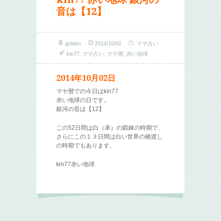
音は【12】
golden
2014/10/02
マヤ占い
kin77
,
マヤ占い
,
マヤ暦
,
赤い地球
2014年10月02日
マヤ暦での今日はkin77
赤い地球の日です。
銀河の音は【12】
この52日間は白（承）の鍛錬の時期で、
さらにこの１３日間は白い世界の橋渡し
の時期でもあります。
kin77赤い地球