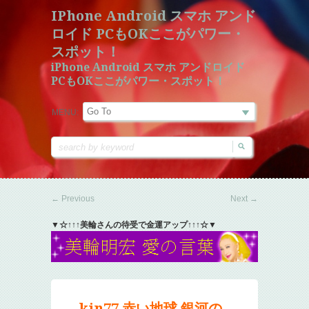
IPhone Android スマホ アンド
ロイド PCもOKここがパワー・
スポット！
iPhone Android スマホ アンドロイド
PCもOKここがパワー・スポット！
MENU:
←
Previous
Next
→
▼☆↑↑↑美輪さんの待受で金運アップ↑↑↑☆▼
kin77 赤い地球 銀河の