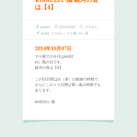
は【4】
golden
2014/10/06
マヤ占い
kin82
,
マヤ占い
,
マヤ暦
,
白い風
2014年10月07日
マヤ暦での今日はkin82
白い風の日です。
銀河の音は【4】
この52日間は白（承）の鍛錬の時期で、
さらにこの１３日間は青い嵐の時期でも
あります。
kin82白い風