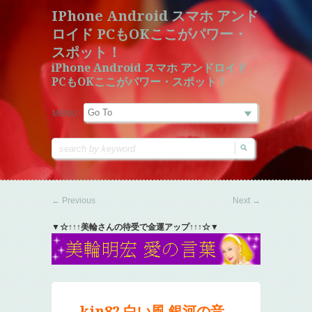
IPhone Android スマホ アンド
ロイド PCもOKここがパワー・
スポット！
iPhone Android スマホ アンドロイド
PCもOKここがパワー・スポット！
MENU:
←
Previous
Next
→
▼☆↑↑↑美輪さんの待受で金運アップ↑↑↑☆▼
kin82 白い風 銀河の音