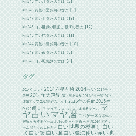
kin249 赤い月 銀河の音は【2】
kin248 黄色い星 銀河の音は【1】
kin247 青い手 銀河の音は【13】
kin246 白い世界の橋渡し 銀河の音は【12】
kin245 赤い蛇 銀河の音は【11】
kin244 黄色い種 銀河の音は【10】
kin243 青い夜 銀河の音は【9】
kin242 白い風 銀河の音は【8】
タグ
2014六星占術
2014占い
2014タロット
2014年中
2014年大殺界
殺界
2014年小殺界
2014相性一覧
2014
2015年の運命
2015年
運気アップ
2014開運スポット
マ
の金運
スピリチュアル
スマホ
スマホ無料ゲーム
ヤ占い
マヤ暦
モバゲー
不倫浮気の
解決方法
不良ゲーム
北斗の拳
占い不倫
占星術2014
無料ゲ
白い世界の橋渡し
白い
ーム
男と女の見抜き方
犬
白い鏡
白い風
白い魔法使い
赤い地