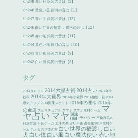
kin249 赤い月 銀河の音は【2】
kin248 黄色い星 銀河の音は【1】
kin247 青い手 銀河の音は【13】
kin246 白い世界の橋渡し 銀河の音は【12】
kin245 赤い蛇 銀河の音は【11】
kin244 黄色い種 銀河の音は【10】
kin243 青い夜 銀河の音は【9】
kin242 白い風 銀河の音は【8】
タグ
2014六星占術
2014占い
2014タロット
2014年中
2014年大殺界
殺界
2014年小殺界
2014相性一覧
2014
2015年の運命
2015年
運気アップ
2014開運スポット
マ
の金運
スピリチュアル
スマホ
スマホ無料ゲーム
ヤ占い
マヤ暦
モバゲー
不倫浮気の
解決方法
不良ゲーム
北斗の拳
占い不倫
占星術2014
無料ゲ
白い世界の橋渡し
白い
ーム
男と女の見抜き方
犬
白い鏡
白い風
白い魔法使い
赤い地