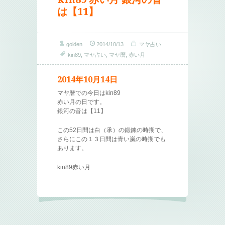
は【11】
golden
2014/10/13
マヤ占い
kin89
,
マヤ占い
,
マヤ暦
,
赤い月
2014年10月14日
マヤ暦での今日はkin89
赤い月の日です。
銀河の音は【11】
この52日間は白（承）の鍛錬の時期で、
さらにこの１３日間は青い嵐の時期でも
あります。
kin89赤い月