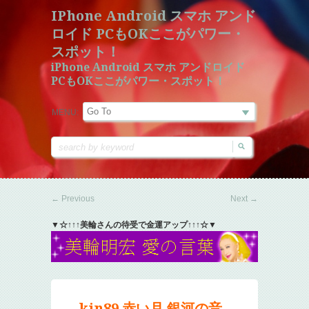
IPhone Android スマホ アンド
ロイド PCもOKここがパワー・
スポット！
iPhone Android スマホ アンドロイド
PCもOKここがパワー・スポット！
MENU:
←
Previous
Next
→
▼☆↑↑↑美輪さんの待受で金運アップ↑↑↑☆▼
kin89 赤い月 銀河の音