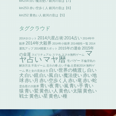
kin254 白い魔法使い 銀河の音は【7】
kin253 赤い空歩く人 銀河の音は【6】
kin252 黄色い人 銀河の音は【5】
タグクラウド
2014六星占術
2014占い
2014タロット
2014年中
2014年大殺界
殺界
2014年小殺界
2014相性一覧
2014
2015年の運命
2015年
運気アップ
2014開運スポット
マ
の金運
スピリチュアル
スマホ
スマホ無料ゲーム
ヤ占い
マヤ暦
モバゲー
不倫浮気の
解決方法
不良ゲーム
北斗の拳
占い不倫
占星術2014
無料ゲ
白い世界の橋渡し
白い
ーム
男と女の見抜き方
犬
白い鏡
白い風
白い魔法使い
赤い地
赤い竜
球
赤い月
赤い空歩く人
赤い蛇
青い夜
青い嵐
青い手
青い
霊合星の大殺界
猿
青い鷲
黄色い人
黄色い太陽
黄色い
戦士
黄色い星
黄色い種