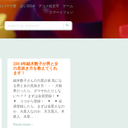
占い/マヤ暦
占い2014
デコメ絵文字
ゲーム
スマートフォン
2014年細木数子が男と女
の見抜き方を教えてくれ
ます！
細木数子さんの六星占術 気にな
る男と女の見抜き方・・・ 大殺
界だったら、ダマサれたりしな
い〜？？ まずは会員登録！ ▼
▼ ココから登録！ ▼ ▼ 会
員登録したら、まずは金星人なの
か、火星人なのか、天王星人、木
星人、水星
…
Read more ›