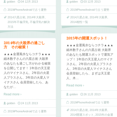
golden
04 12月 2013
golden
03 12月 2013
2019iPhoneAndroidで占う運勢
2019iPhoneAndroidで占う運勢
2014六星占術
,
2014年大殺界
,
2014六星占術
,
2014年大殺界
,
2015年不倫浮気
,
不倫浮気の解決
2014相性一覧
方法
2015年の開運スポット！
2014年の大殺界の過ごし
▲▲▲金運風水ならコチラ▲▲▲
方 その秘策！
細木数子さんの六星占術 大殺界
▲▲▲金運風水ならコチラ▲▲▲
のあなたも開運スポットで運気ア
細木数子さんの六星占術 大殺界
ップ！ 1年目の天王星人のマイナ
のあなたも過ごし方がわかる秘策
スさん、2年目の火星人プラスさ
を公開してます！ 1年目の天王星
ん、3年目の火星人マイナスさん
人のマイナスさん、2年目の火星
会員登録したら、まずは天王星
人プラスさん、3年目の火星人マ
人、木
…
イナスさん 会員登録したら、あ
Read more ›
なたが
…
Read more ›
golden
26 11月 2013
2019iPhoneAndroidで占う運勢
golden
24 11月 2013
2014六星占術
,
2014年大殺界
,
2019iPhoneAndroidで占う運勢
2014開運スポット
,
2015年の金運