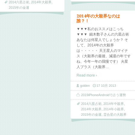
2014六星占術
,
2014年大殺界
,
2015年の金運
2014年の大殺界なのは
誰？！
▼▼▼私のおススメはこっち
▼▼▼ 細木数子さんの六星占術
あなたは何星人でしょうか？ そ
して、2014年の大殺界
は・・・・・ 天王星人のマイナ
ス（大殺界の最後、減退の年です
ね、今年一年の我慢です） 火星
人プラス（大殺界
…
Read more ›
golden
17 10月 2013
2019iPhoneAndroidで占う運勢
2014六星占術
,
2014年中殺界
,
2014年大殺界
,
2014年小殺界
,
2015年の金運
,
霊合星の大殺界