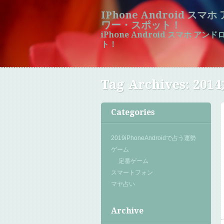
IPhone Android ス
ワー・スポット！
iPhone Android スマホ 
ト！
Tag Archives:
201
Categories
2019iPhoneAndroidで占う運勢
ゲーム
定番ゲーム
スマートフォン
マヤ占い
Archive