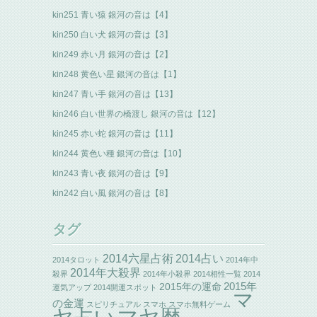
kin251 青い猿 銀河の音は【4】
kin250 白い犬 銀河の音は【3】
kin249 赤い月 銀河の音は【2】
kin248 黄色い星 銀河の音は【1】
kin247 青い手 銀河の音は【13】
kin246 白い世界の橋渡し 銀河の音は【12】
kin245 赤い蛇 銀河の音は【11】
kin244 黄色い種 銀河の音は【10】
kin243 青い夜 銀河の音は【9】
kin242 白い風 銀河の音は【8】
タグ
2014六星占術
2014占い
2014タロット
2014年中
2014年大殺界
殺界
2014年小殺界
2014相性一覧
2014
2015年の運命
2015年
運気アップ
2014開運スポット
マ
の金運
スピリチュアル
スマホ
スマホ無料ゲーム
ヤ占い
マヤ暦