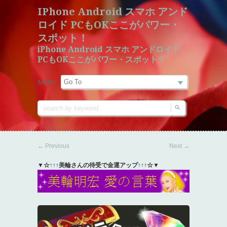
IPhone Android スマホ アンド
ロイド PCもOKここがパワー・
スポット！
iPhone Android スマホ アンドロイド
PCもOKここがパワー・スポット！
MENU:
←
Previous
Next
→
▼☆↑↑↑美輪さんの待受で金運アップ↑↑↑☆▼