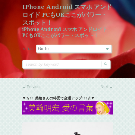
IPhone Android スマホ アンド
ロイド PCもOKここがパワー・
スポット！
iPhone Android スマホ アンドロイド
PCもOKここがパワー・スポット！
MENU:
←
Previous
Next
→
▼☆↑↑↑美輪さんの待受で金運アップ↑↑↑☆▼