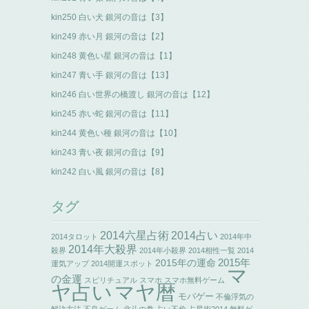
kin250 白い犬 銀河の音は【3】
kin249 赤い月 銀河の音は【2】
kin248 黄色い星 銀河の音は【1】
kin247 青い手 銀河の音は【13】
kin246 白い世界の橋渡し 銀河の音は【12】
kin245 赤い蛇 銀河の音は【11】
kin244 黄色い種 銀河の音は【10】
kin243 青い夜 銀河の音は【9】
kin242 白い風 銀河の音は【8】
タグ
2014六星占術
2014占い
2014タロット
2014年中
2014年大殺界
殺界
2014年小殺界
2014相性一覧
2014
2015年の運命
2015年
運気アップ
2014開運スポット
マ
の金運
スピリチュアル
スマホ
スマホ無料ゲーム
ヤ占い
マヤ暦
モバゲー
不倫浮気の