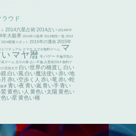
クラウド
2014六星占術
2014占い
ット
2014年中
14年大殺界
2014年小殺界
2014相性一覧
2014
2015年の運命
2015年
プ
2014開運スポット
マ
スピリチュアル
スマホ
スマホ無料ゲーム
占い
マヤ暦
モバゲー
不倫浮気の
不良ゲーム
北斗の拳
占い不倫
占星術2014
無料ゲ
白い世界の橋渡し
白い
女の見抜き方
い鏡
白い風
白い魔法使い
赤い地
赤い竜
い月
赤い空歩く人
赤い蛇
青い夜
青い嵐
青い手
青い
大殺界
い鷲
黄色い人
黄色い太陽
黄色い
黄色い星
黄色い種