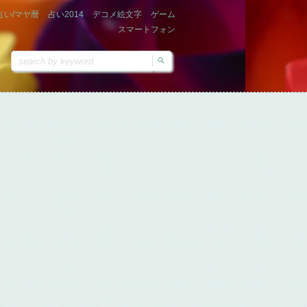
占い/マヤ暦
占い2014
デコメ絵文字
ゲーム
スマートフォン