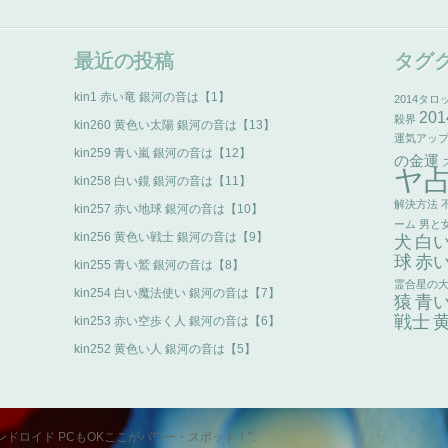
最近の投稿
タグ
kin1 赤い竜 銀河の音は【1】
2014タロ
20
殺界
kin260 黄色い太陽 銀河の音は【13】
運気アッ
kin259 青い嵐 銀河の音は【12】
の金運
ヤ
kin258 白い鏡 銀河の音は【11】
解決方法
kin257 赤い地球 銀河の音は【10】
ーム
男と
kin256 黄色い戦士 銀河の音は【9】
犬
白
球
赤
kin255 青い鷲 銀河の音は【8】
霊合星の
kin254 白い魔法使い 銀河の音は【7】
猿
青
戦士
kin253 赤い空歩く人 銀河の音は【6】
kin252 黄色い人 銀河の音は【5】
id スマホ アンドロイド PCもOKここがパワー・スポット！".