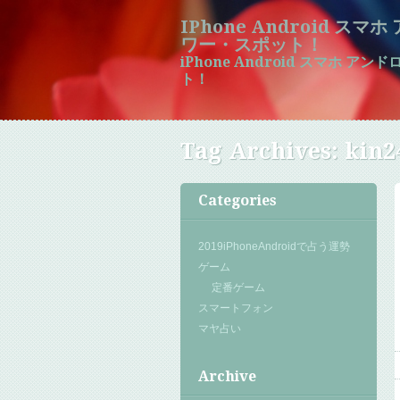
IPhone Android ス
ワー・スポット！
iPhone Android スマホ 
ト！
Tag Archives:
kin2
Categories
2019iPhoneAndroidで占う運勢
ゲーム
定番ゲーム
スマートフォン
マヤ占い
Archive