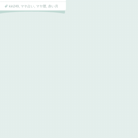
kin249
,
マヤ占い
,
マヤ暦
,
赤い月