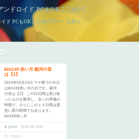
トップ
マホ アンドロイド PCもOKここがパ
アンドロイド PCもOKここがパワー・スポッ
49
kin249 赤い月 銀河の音
は【2】
2015年03月23日 マヤ暦での今日
はkin249赤い月の日です。銀河
の音は【2】 この52日間は受け取
ったものを整理し、次への準備の
時期で、さらにこの１３日間は黄
色い星の時期でもあります。
kin249赤い月
golden
22 3月 2015
マヤ占い